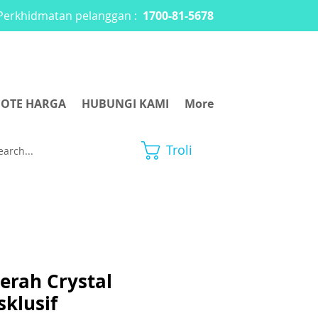
Perkhidmatan pelanggan :
1700-81-5678
OTE HARGA
HUBUNGI KAMI
More
Troli
erah Crystal
sklusif