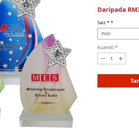
Daripada
RM3
Saiz *
*
Pilih
Kuantiti
*
Ta