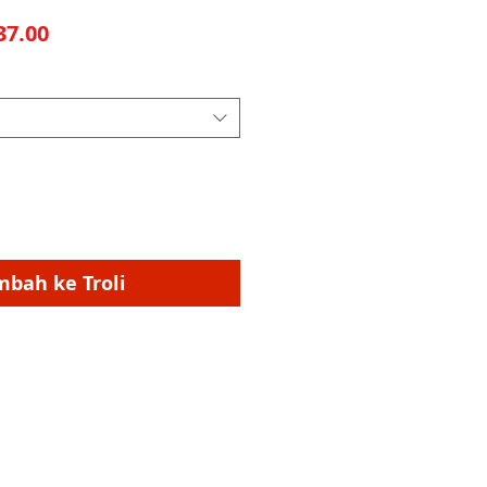
Harga Jualan
7.00
mbah ke Troli