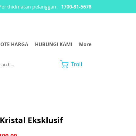
Perkhidmatan pelanggan :
1700-81-5678
OTE HARGA
HUBUNGI KAMI
More
Troli
Kristal Eksklusif
Harga Jualan
00.00