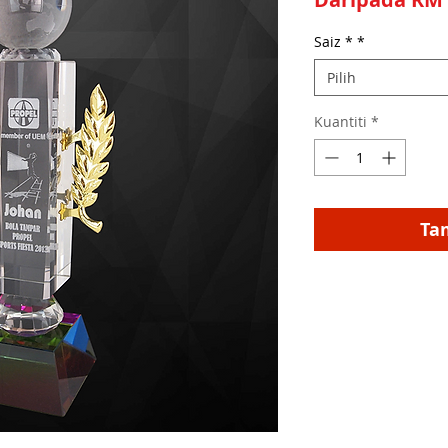
Saiz *
*
Pilih
Kuantiti
*
Ta