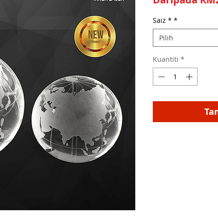
Saiz *
*
Pilih
Kuantiti
*
Ta