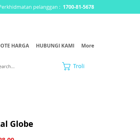
Perkhidmatan pelanggan :
1700-81-5678
OTE HARGA
HUBUNGI KAMI
More
Troli
al Globe
Harga Jualan
8.00